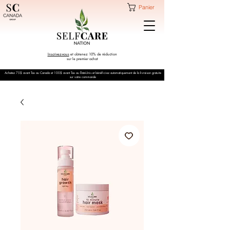
Panier
Inscrivez-vous
et obtenez 10% de réduction
sur le premier achat
Achetez 75$ avant Tax au Canada et 100$ avant Tax au États-Unis et bénéficiez automatiquement de la livraison gratuite
sur votre commande