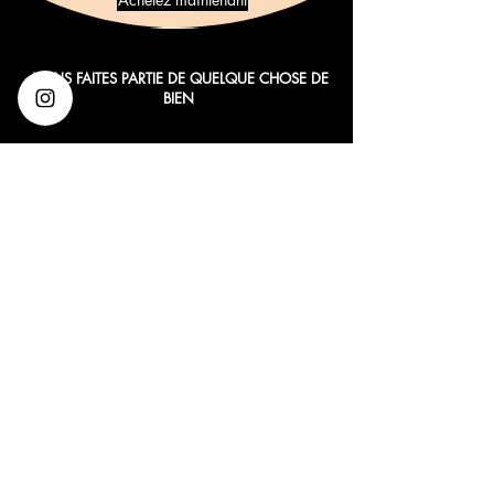
VOUS FAITES PARTIE DE QUELQUE CHOSE DE
BIEN
Inscrivez-vous à nos e-mails pour les
offres VIP et les alertes de nouveaux
produits
Entrez votre email ici
First Name
Last Name
Rejoindre