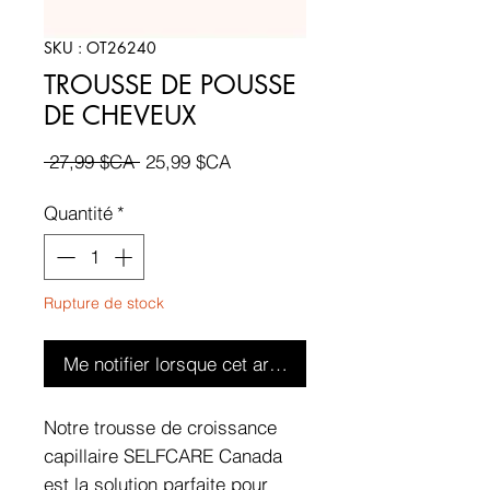
SKU : OT26240
TROUSSE DE POUSSE
DE CHEVEUX
Prix
Prix
 27,99 $CA 
25,99 $CA
original
promotionnel
Quantité
*
Rupture de stock
Me notifier lorsque cet article est disponible
Notre trousse de croissance
capillaire SELFCARE Canada
est la solution parfaite pour